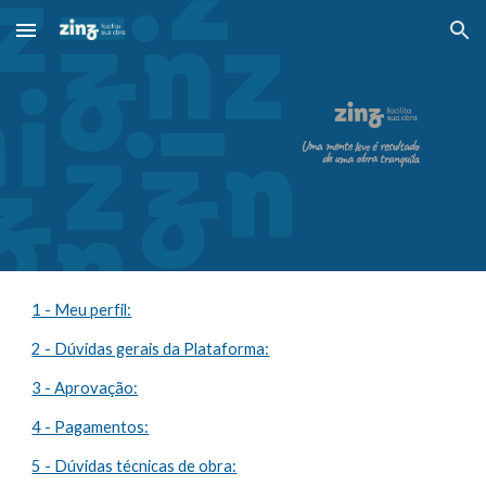
Skip to main content
Skip to navigation
1 - Meu perfil:
2 - Dúvidas gerais da Plataforma:
3 - Aprovação:
4 - Pagamentos:
5 - Dúvidas técnicas de obra: